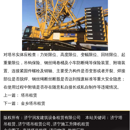
对塔吊实体应检查：力矩限位、高度限位、变幅限位、回转限位、起
重量限位，吊钩保险、钢丝绳卷桶及小车防断绳等保险装置、附墙装
置、连接紧固件螺栓及销轴、主要受力构件是否变形或者开裂、焊接
部位是否脱焊、钢丝绳断丝断股是否达到报废标准等重大安全隐患；
在使用过程中附墙是否存在随意私自接长或私自制作等违规情况。
上一篇：
塔吊租赁
下一篇：
金乡塔吊租赁
版权所有：济宁润发建筑设备租赁有限公司 本站关键词：
济宁塔
吊租赁
,
济宁塔吊租赁公司
,
济宁施工升降机租赁